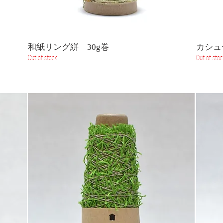
和紙リング絣 30g巻
カシュ
Out of stock
Out of stoc