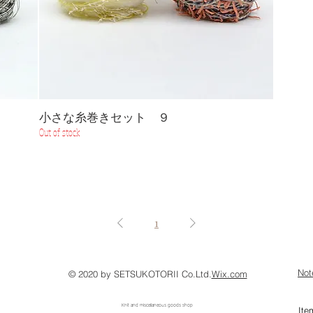
小さな糸巻きセット ９
Out of stock
1
​No
© 2020 by SETSUKOTORII Co.Ltd.
Wix.com
​ Knit and miscellaneous goods shop
​It