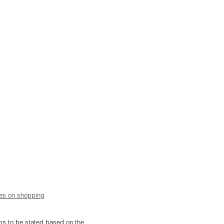
tes on shopping
ems to be stated based on the