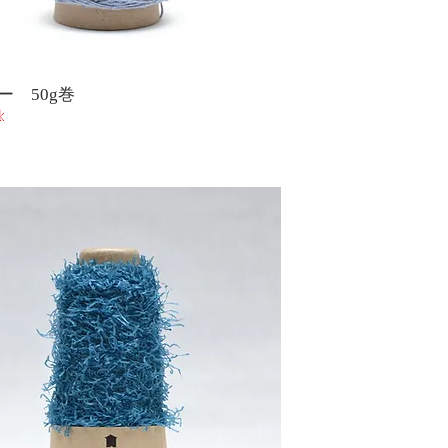
ー 50g巻
k