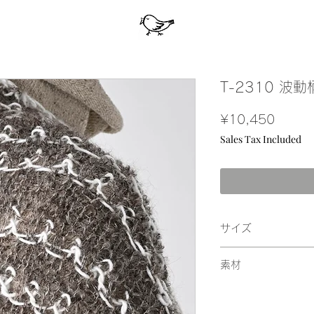
T-2310 波
Price
¥10,450
Sales Tax Included
サイズ
後丈42㎝ 後幅44c
素材
ショール部分幅30c
毛48%
麻29%