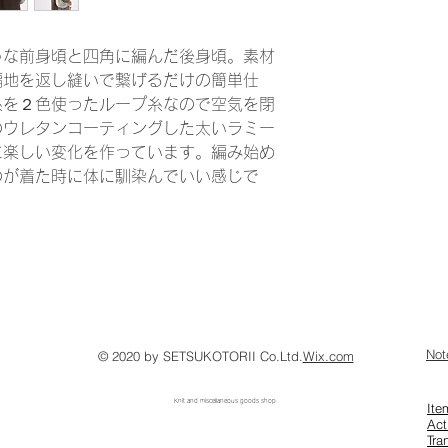
うな前身頃と四角に編んだ後身頃。素材
編地を返し縫いで繋げるだけの簡単仕
糸を２色使ったループ糸なので空気を閉
のウレタンコーティングした太いラミー
に楽しい変化を作っています。編み始め
のが着た時に体に馴染んでいい感じで
​No
© 2020 by SETSUKOTORII Co.Ltd.
Wix.com
​ Knit and miscellaneous goods shop
​It
Act
Tra